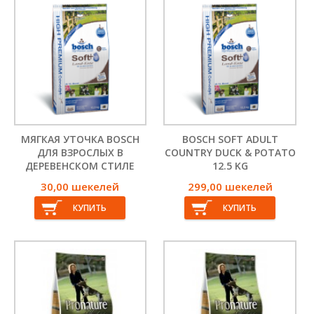
ОСВЕЖИТЕЛИ ВОЗДУХА
БИОЛОГИЧЕСКИ АКТИВНЫЕ
АВИАЦИОННЫЕ КЛЕТКИ
ПОДГОТОВКИ ВОДЫ И
ДОБАВКИ
ДЕЗИНФЕКЦИИ
ЗАКУСКИ И СЛАДОСТИ
МЯГКАЯ УТОЧКА BOSCH
BOSCH SOFT ADULT
ДЛЯ ВЗРОСЛЫХ В
COUNTRY DUCK & POTATO
ДЕРЕВЕНСКОМ СТИЛЕ
12.5 KG
30,00 шекелей
299,00 шекелей