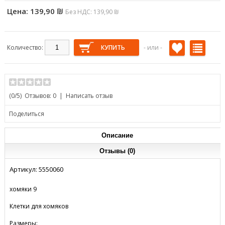
ОСВЕЖИТЕЛИ ВОЗДУХА
БИОЛОГИЧЕСКИ АКТИВНЫЕ
АВИАЦИОННЫЕ КЛЕТКИ
ПОДГОТОВКИ ВОДЫ И
Цена:
139,90 ₪
Без НДС: 139,90 ₪
ДОБАВКИ
ДЕЗИНФЕКЦИИ
ЗАКУСКИ И СЛАДОСТИ
Количество:
- или -
(
0
/5)
Отзывов: 0
|
Написать отзыв
Поделиться
Описание
Отзывы (0)
Артикул: 5550060
хомяки 9
Клетки для хомяков
Размеры: