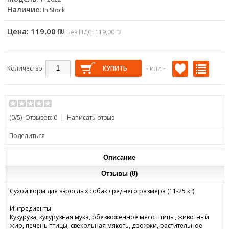
ОСВЕЖИТЕЛИ ВОЗДУХА
БИОЛОГИЧЕСКИ АКТИВНЫЕ
АВИАЦИОННЫЕ КЛЕТКИ
ПОДГОТОВКИ ВОДЫ И
Наличие:
In Stock
ДОБАВКИ
ДЕЗИНФЕКЦИИ
Цена:
119,00 ₪
Без НДС: 119,00 ₪
ЗАКУСКИ И СЛАДОСТИ
Количество:
- или -
(
0
/5)
Отзывов: 0
|
Написать отзыв
Поделиться
Описание
Отзывы (0)
Сухой корм для взрослых собак среднего размера (11-25 кг).
Ингредиенты:
Кукуруза, кукурузная мука, обезвоженное мясо птицы, животный
жир, печень птицы, свекольная мякоть, дрожжи, растительное