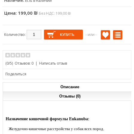
Наличие:
Есть в наличии
ОСВЕЖИТЕЛИ ВОЗДУХА
БИОЛОГИЧЕСКИ АКТИВНЫЕ
АВИАЦИОННЫЕ КЛЕТКИ
ПОДГОТОВКИ ВОДЫ И
ДОБАВКИ
ДЕЗИНФЕКЦИИ
Цена:
199,00 ₪
Без НДС: 199,00 ₪
ЗАКУСКИ И СЛАДОСТИ
Количество:
- или -
(
0
/5)
Отзывов: 0
|
Написать отзыв
Поделиться
Описание
Отзывы (0)
Назначение кишечной формулы Eukanuba:
Желудочно-кишечные расстройства у собак всех пород.