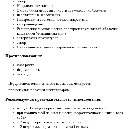
запор
Неправильное питание
Экзокринная недостаточность поджелудочной железы
паразитарные заболевания
Панкреатит и состояния после панкреатита
гиперлипидемия
Расширение лимфатических пространств слизистой оболочки
кишечника (лимфангиэктазия)
энтеропатия биаткогубне
запор
Нарушение всасывания/нарушение пищеварения
Противопоказания:
фаза роста
беременность
лактация
Перед использованием этого корма рекомендуется
проконсультироваться с ветеринаром.
Рекомендуемая продолжительность использования:
от 3 до 12 недель при симптомах плохого пищеварения
при хронической панкреатической недостаточности - жизнь всех
собак
1-2 недели при тяжелой мальабсорбции
1-2 недели для нормализации метаболизма жиров.