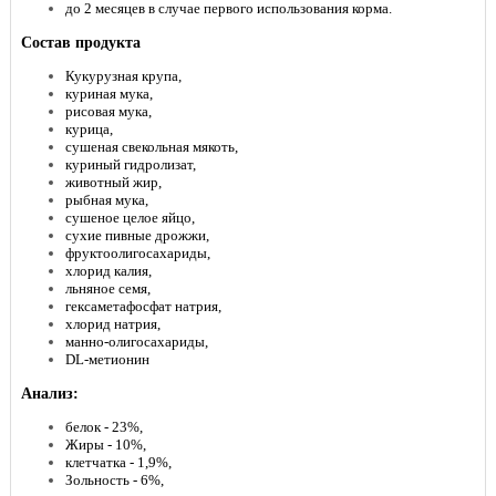
до 2 месяцев в случае первого использования корма.
Состав продукта
Кукурузная крупа,
куриная мука,
рисовая мука,
курица,
сушеная свекольная мякоть,
куриный гидролизат,
животный жир,
рыбная мука,
сушеное целое яйцо,
сухие пивные дрожжи,
фруктоолигосахариды,
хлорид калия,
льняное семя,
гексаметафосфат натрия,
хлорид натрия,
манно-олигосахариды,
DL-метионин
Анализ:
белок - 23%,
Жиры - 10%,
клетчатка - 1,9%,
Зольность - 6%,